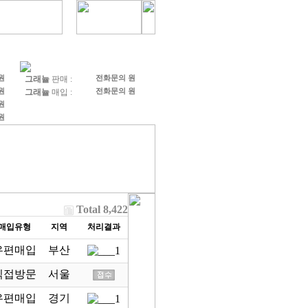
 원
그래뉼
판매 :
전화문의 원
 원
그래뉼
매입 :
전화문의 원
 원
 원
Total 8,422
매입유형
지역
처리결과
우편매입
부산
직접방문
서울
우편매입
경기